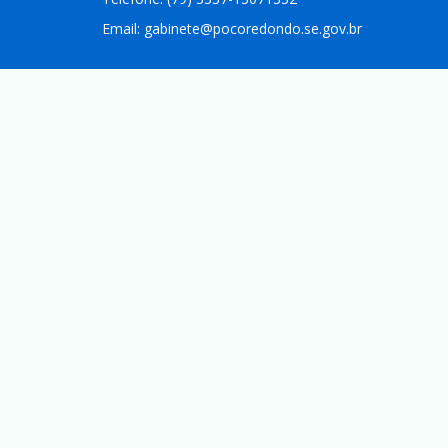
Email:
gabinete@pocoredondo.se.gov.br