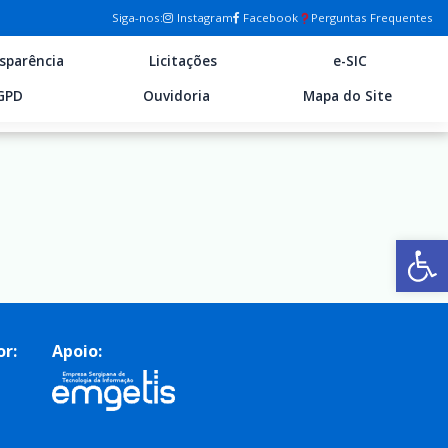
Siga-nos:
Instagram
Facebook
Perguntas Frequentes
sparência
Licitações
e-SIC
GPD
Ouvidoria
Mapa do Site
Ab
or:
Apoio: