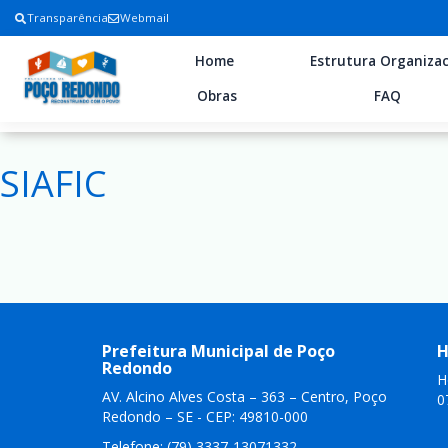
Transparência
Webmail
Home
Estrutura Organizac
Obras
FAQ
SIAFIC
Prefeitura Municipal de Poço
H
Redondo
H
AV. Alcino Alves Costa – 363 – Centro, Poço
0
Redondo – SE - CEP: 49810-000
Telefone: (79) 3337-13071332