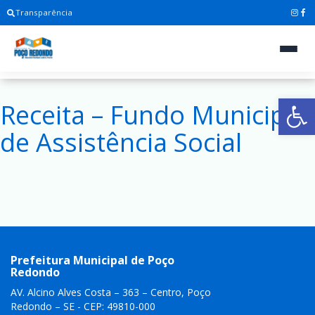
Transparência
Ab
Receita – Fundo Municipal
de Assistência Social
Prefeitura Municipal de Poço
Redondo
AV. Alcino Alves Costa – 363 – Centro, Poço
Redondo – SE - CEP: 49810-000