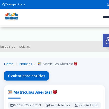
Transparência
A
Home
Notícias
Matrículas Abertas!
Voltar para notícias
Matrículas Abertas!
07/01/2025 às 12:53
1 min de leitura
Poço Redondo