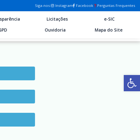
Siga-nos:
Instagram
Facebook
Perguntas Frequentes
sparência
Licitações
e-SIC
GPD
Ouvidoria
Mapa do Site
Ab