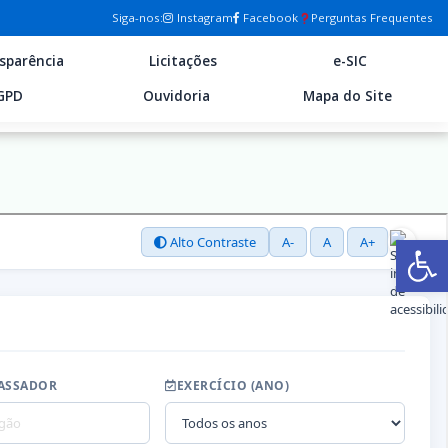
Siga-nos:
Instagram
Facebook
Perguntas Frequentes
sparência
Licitações
e-SIC
GPD
Ouvidoria
Mapa do Site
Ab