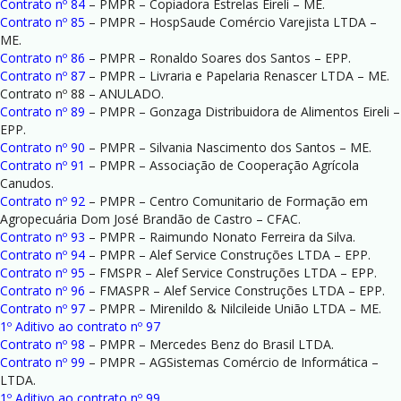
Contrato nº 84
– PMPR – Copiadora Estrelas Eireli – ME.
Contrato nº 85
– PMPR – HospSaude Comércio Varejista LTDA –
ME.
Contrato nº 86
– PMPR – Ronaldo Soares dos Santos – EPP.
Contrato nº 87
– PMPR – Livraria e Papelaria Renascer LTDA – ME.
Contrato nº 88 – ANULADO.
Contrato nº 89
– PMPR – Gonzaga Distribuidora de Alimentos Eireli –
EPP.
Contrato nº 90
– PMPR – Silvania Nascimento dos Santos – ME.
Contrato nº 91
– PMPR – Associação de Cooperação Agrícola
Canudos.
Contrato nº 92
– PMPR – Centro Comunitario de Formação em
Agropecuária Dom José Brandão de Castro – CFAC.
Contrato nº 93
– PMPR – Raimundo Nonato Ferreira da Silva.
Contrato nº 94
– PMPR – Alef Service Construções LTDA – EPP.
Contrato nº 95
– FMSPR – Alef Service Construções LTDA – EPP.
Contrato nº 96
– FMASPR – Alef Service Construções LTDA – EPP.
Contrato nº 97
– PMPR – Mirenildo & Nilcileide União LTDA – ME.
1º Aditivo ao contrato nº 97
Contrato nº 98
– PMPR – Mercedes Benz do Brasil LTDA.
Contrato nº 99
– PMPR – AGSistemas Comércio de Informática –
LTDA.
1º Aditivo ao contrato nº 99