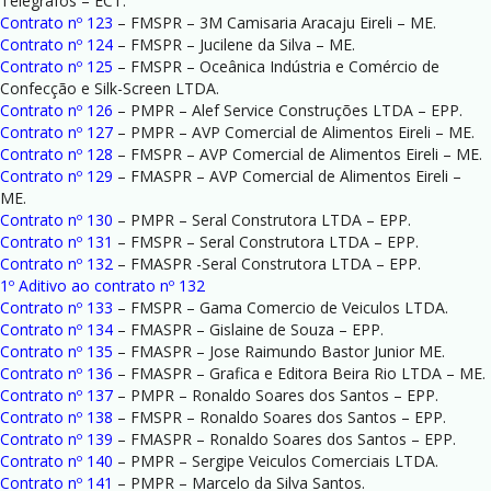
Telegrafos – ECT.
Contrato nº 123
– FMSPR – 3M Camisaria Aracaju Eireli – ME.
Contrato nº 124
– FMSPR – Jucilene da Silva – ME.
Contrato nº 125
– FMSPR – Oceânica Indústria e Comércio de
Confecção e Silk-Screen LTDA.
Contrato nº 126
– PMPR – Alef Service Construções LTDA – EPP.
Contrato nº 127
– PMPR – AVP Comercial de Alimentos Eireli – ME.
Contrato nº 128
– FMSPR – AVP Comercial de Alimentos Eireli – ME.
Contrato nº 129
– FMASPR – AVP Comercial de Alimentos Eireli –
ME.
Contrato nº 130
– PMPR – Seral Construtora LTDA – EPP.
Contrato nº 131
– FMSPR – Seral Construtora LTDA – EPP.
Contrato nº 132
– FMASPR -Seral Construtora LTDA – EPP.
1º Aditivo ao contrato nº 132
Contrato nº 133
– FMSPR – Gama Comercio de Veiculos LTDA.
Contrato nº 134
– FMASPR – Gislaine de Souza – EPP.
Contrato nº 135
– FMASPR – Jose Raimundo Bastor Junior ME.
Contrato nº 136
– FMASPR – Grafica e Editora Beira Rio LTDA – ME.
Contrato nº 137
– PMPR – Ronaldo Soares dos Santos – EPP.
Contrato nº 138
– FMSPR – Ronaldo Soares dos Santos – EPP.
Contrato nº 139
– FMASPR – Ronaldo Soares dos Santos – EPP.
Contrato nº 140
– PMPR – Sergipe Veiculos Comerciais LTDA.
Contrato nº 141
– PMPR – Marcelo da Silva Santos.